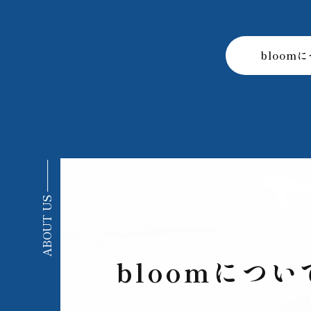
bloom
ABOUT US
bloomについ