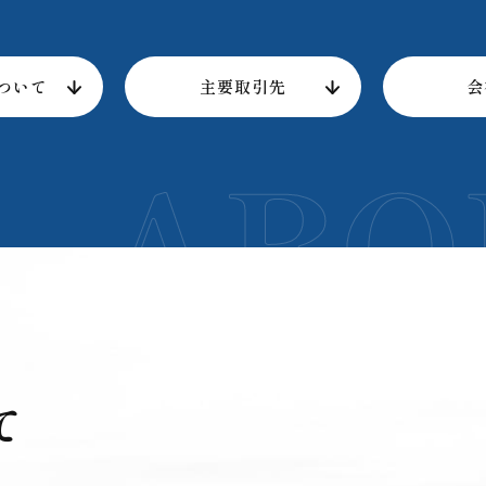
について
主要取引先
会
て